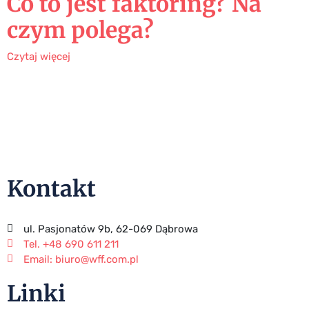
Co to jest faktoring? Na
czym polega?
Czytaj więcej
NIP: 777 33 61 666 | REGON: 386077710 | KRS: 0000841745
Kontakt
ul. Pasjonatów 9b, 62-069 Dąbrowa
Tel. +48 690 611 211
Email: biuro@wff.com.pl
Linki