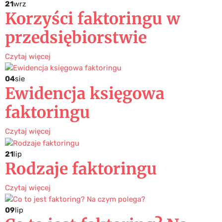
21
wrz
Korzyści faktoringu w
przedsiębiorstwie
Czytaj więcej
04
sie
Ewidencja księgowa
faktoringu
Czytaj więcej
21
lip
Rodzaje faktoringu
Czytaj więcej
09
lip